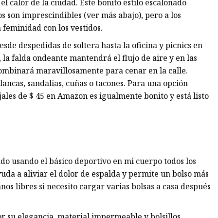
calor de la ciudad. Este bonito estilo escalonado
os son imprescindibles (ver más abajo), pero a los
a feminidad con los vestidos.
esde despedidas de soltera hasta la oficina y picnics en
a falda ondeante mantendrá el flujo de aire y en las
combinará maravillosamente para cenar en la calle.
lancas, sandalias, cuñas o tacones. Para una opción
jales de $ 45 en Amazon es igualmente bonito y está listo
ado usando el básico deportivo en mi cuerpo todos los
yuda a aliviar el dolor de espalda y permite un bolso más
os libres si necesito cargar varias bolsas a casa después
 su elegancia, material impermeable y bolsillos