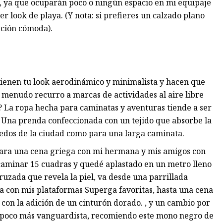
, ya que ocuparán poco o ningún espacio en mi equipaje
r look de playa. (Y nota: si prefieres un calzado plano
pción cómoda).
ienen tu look aerodinámico y minimalista y hacen que
a menudo recurro a marcas de actividades al aire libre
 La ropa hecha para caminatas y aventuras tiende a ser
. Una prenda confeccionada con un tejido que absorbe la
dos de la ciudad como para una larga caminata.
para una cena griega con mi hermana y mis amigos con
 caminar 15 cuadras y quedé aplastado en un metro lleno
cruzada que revela la piel, va desde una parrillada
a con mis plataformas Superga favoritas, hasta una cena
con la adición de un cinturón dorado. , y un cambio por
un poco más vanguardista, recomiendo este mono negro de