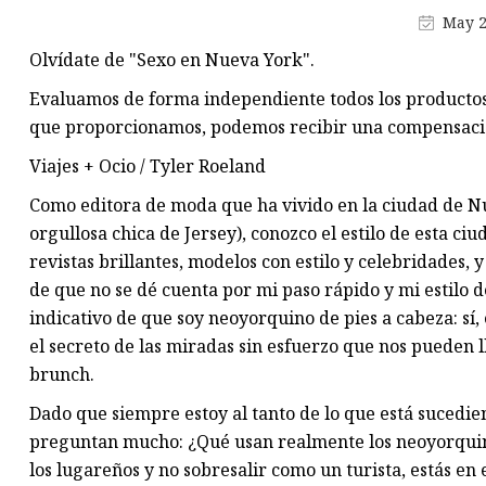
Portadocumentos para niños
May 2
Bolsa de fin de semana para n
Olvídate de "Sexo en Nueva York".
Mochila
Evaluamos de forma independiente todos los productos y
Bolsa de viaje con ruedas
que proporcionamos, podemos recibir una compensaci
Bolsa deportiva
Viajes + Ocio / Tyler Roeland
Mochila escolar para niños
Como editora de moda que ha vivido en la ciudad de N
orgullosa chica de Jersey), conozco el estilo de esta c
Bolsa de deporte de equipo
revistas brillantes, modelos con estilo y celebridades, y
de que no se dé cuenta por mi paso rápido y mi estilo 
indicativo de que soy neoyorquino de pies a cabeza: sí
el secreto de las miradas sin esfuerzo que nos pueden l
brunch.
Dado que siempre estoy al tanto de lo que está sucedi
preguntan mucho: ¿Qué usan realmente los neoyorquino
los lugareños y no sobresalir como un turista, estás en