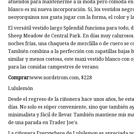
atuendos para mantenerme a la moda pero cómoda en el 
blanco es mi nueva incorporación. Sí, los vestidos negr
neoyorquinos nos gusta jugar con la forma, el color y l
El versátil vestido largo Splendid funciona para todo, d
Sheep Meadow de Central Park. En días muy calurosos, l
noches frías, una chaqueta de mezclilla o de cuero se 
También combina a la perfección con zapatillas bajas b
similar y menos costosa, este maxi vestido blanco con o
para las comidas campestres de verano.
Comprar:
www.nordstrom.com, $228
Lululemón
Desde el regreso de la riñonera hace unos años, he est
días. No solo es súper conveniente, sino que también a
minimalista y fácil de llevar. También mantiene mis man
de una parada en Trader Joe's.
La riñonera Everywhere de Lululemon es apreciada por