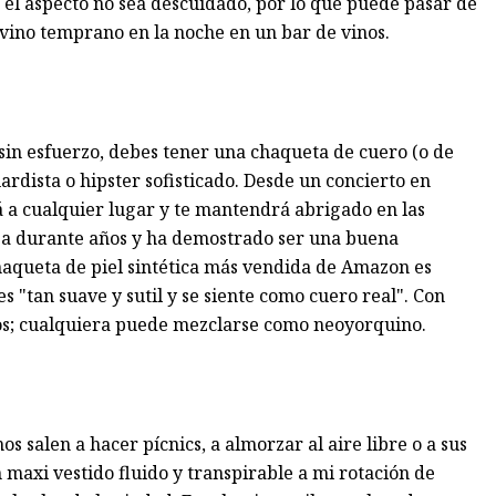
el aspecto no sea descuidado, por lo que puede pasar de
vino temprano en la noche en un bar de vinos.
sin esfuerzo, debes tener una chaqueta de cuero (o de
ardista o hipster sofisticado. Desde un concierto en
rá a cualquier lugar y te mantendrá abrigado en las
opa durante años y ha demostrado ser una buena
chaqueta de piel sintética más vendida de Amazon es
es "tan suave y sutil y se siente como cuero real". Con
cos; cualquiera puede mezclarse como neoyorquino.
s salen a hacer pícnics, a almorzar al aire libre o a sus
maxi vestido fluido y transpirable a mi rotación de