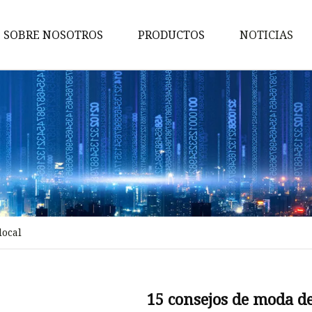
SOBRE NOSOTROS
PRODUCTOS
NOTICIAS
Mochila
Mochila al aire libre
Mochila de negocios
Mochila adolescente
Mochila deportiva
Mochila estilo de vida
local
Bolsa de niños
Bolsa de baile para niños
Mochila para niños
15 consejos de moda d