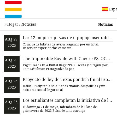
Esp
Hogar
/
Noticias
Noticias
Las 12 mejores piezas de equipaje asequibles
Aug 29,
de 2023
Compra de billetes de avión. Pagando por un hotel.
2023
Reservar experiencias como un
The Impossible Royale with Cheese #8: OCHO
Aug 28,
CABEZAS EN UNA BOLSA DE VIAJE —
Eight Heads In A Duffel Bag (1997) Escrita y dirigida por
2023
Moviejawn
Tom Schulman Protagonizada por
Proyecto de ley de Texas pondría fin al uso
Aug 26,
de bolsas de basura para las cosas de los
Hallie Lively tenía solo 7 años cuando dos policías y un
2023
niños de crianza
asistente social llegaron al
Los estudiantes completan la iniciativa de la
Aug 25,
bolsa de lona naranja
El domingo 21 de mayo, miembros de la Clase de
2023
primavera de 2023 Bolsa de lona naranja