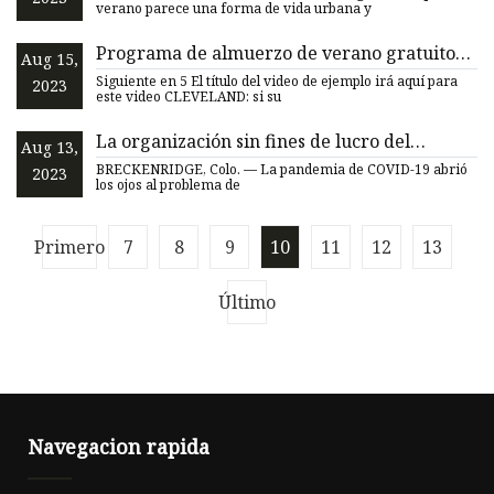
verano parece una forma de vida urbana y
Programa de almuerzo de verano gratuito
Aug 15,
para niños de University Hospitals
Siguiente en 5 El título del video de ejemplo irá aquí para
2023
este video CLEVELAND: si su
La organización sin fines de lucro del
Aug 13,
condado de Summit trabaja para asegurarse
BRECKENRIDGE, Colo. — La pandemia de COVID-19 abrió
2023
de que los niños estén alimentados durante
los ojos al problema de
el fin de semana
Primero
7
8
9
10
11
12
13
Último
Navegacion rapida