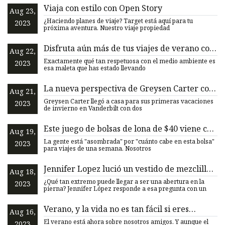
Viaja con estilo con Open Story
Aug 23,
¿Haciendo planes de viaje? Target está aquí para tu
2023
próxima aventura. Nuestro viaje propiedad
Disfruta aún más de tus viajes de verano con
Aug 22,
Eco
Exactamente qué tan respetuosa con el medio ambiente es
2023
esa maleta que has estado llevando
La nueva perspectiva de Greysen Carter con
Aug 21,
el béisbol de Vanderbilt después del incendio
Greysen Carter llegó a casa para sus primeras vacaciones
2023
forestal
de invierno en Vanderbilt con dos
Este juego de bolsas de lona de $40 viene con
Aug 19,
3 cubos de embalaje
La gente está "asombrada" por "cuánto cabe en esta bolsa"
2023
para viajes de una semana. Nosotros
Jennifer Lopez lució un vestido de mezclilla
Aug 18,
con dos casi cintura
¿Qué tan extremo puede llegar a ser una abertura en la
2023
pierna? Jennifer López responde a esa pregunta con un
Verano, y la vida no es tan fácil si eres
Aug 16,
agricultor
El verano está ahora sobre nosotros amigos. Y aunque el
2023