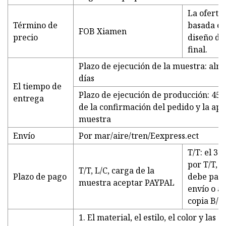
La oferta
Término de
basada en 
FOB Xiamen
precio
diseño de
final.
Plazo de ejecución de la muestra: alr
días
El tiempo de
Plazo de ejecución de producción: 45-
entrega
de la confirmación del pedido y la apr
muestra
Envío
Por mar/aire/tren/Eexpress.ect
T/T: el 30
por T/T, e
T/T, L/C, carga de la
Plazo de pago
debe paga
muestra aceptar PAYPAL
envío o al
copia B/L.
1. El material, el estilo, el color y las 