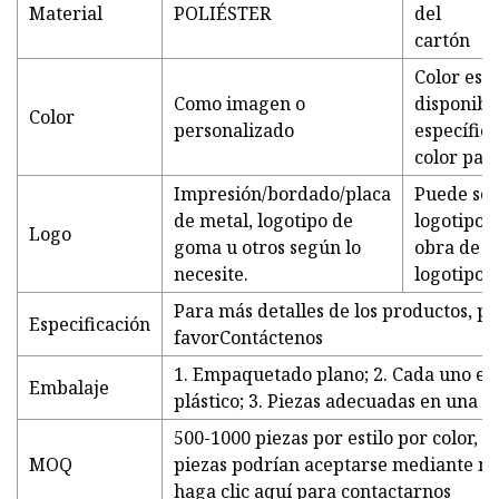
Material
POLIÉSTER
del
cartón
Color est
Como imagen o
disponible
Color
personalizado
específic
color pan
Impresión/bordado/placa
Puede ser
de metal, logotipo de
logotipo.
Logo
goma u otros según lo
obra de a
necesite.
logotipo.
Para más detalles de los productos, po
Especificación
favor
Contáctenos
1. Empaquetado plano; 2. Cada uno en
Embalaje
plástico; 3. Piezas adecuadas en una c
500-1000 piezas por estilo por color, 
MOQ
piezas podrían aceptarse mediante ne
haga clic aquí para contactarnos